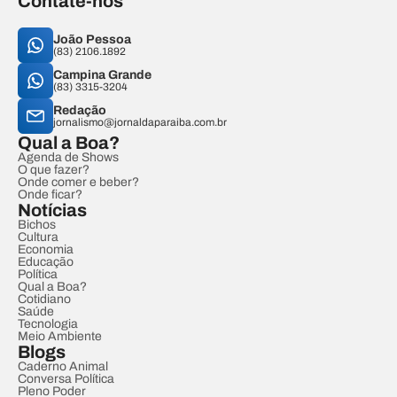
Contate-nos
João Pessoa
(83) 2106.1892
Campina Grande
(83) 3315-3204
Redação
jornalismo@jornaldaparaiba.com.br
Qual a Boa?
Agenda de Shows
O que fazer?
Onde comer e beber?
Onde ficar?
Notícias
Bichos
Cultura
Economia
Educação
Política
Qual a Boa?
Cotidiano
Saúde
Tecnologia
Meio Ambiente
Blogs
Caderno Animal
Conversa Política
Pleno Poder