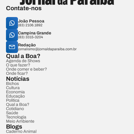
Contate-nos
João Pessoa
(83) 2106.1892
Campina Grande
(83) 3315-3204
Redação
jornalismo@jornaldaparaiba.com.br
Qual a Boa?
Agenda de Shows
O que fazer?
Onde comer e beber?
Onde ficar?
Notícias
Bichos
Cultura
Economia
Educação
Política
Qual a Boa?
Cotidiano
Saúde
Tecnologia
Meio Ambiente
Blogs
Caderno Animal