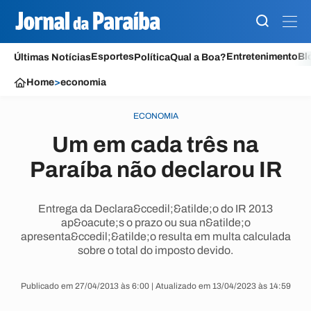
Esportes
Entretenimento
Bl
Últimas Notícias
Política
Qual a Boa?
Home
>
economia
ECONOMIA
Um em cada três na
Paraíba não declarou IR
Entrega da Declara&ccedil;&atilde;o do IR 2013
ap&oacute;s o prazo ou sua n&atilde;o
apresenta&ccedil;&atilde;o resulta em multa calculada
sobre o total do imposto devido.
Publicado em 27/04/2013 às 6:00 | Atualizado em 13/04/2023 às 14:59