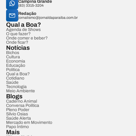
Campina Grande
(83) 3315-3204
Redação
jornalismo@jornaldaparaiba.com.br
Qual a Boa?
Agenda de Shows
O que fazer?
Onde comer e beber?
Onde ficar?
Notícias
Bichos
Cultura
Economia
Educação
Política
Qual a Boa?
Cotidiano
Saúde
Tecnologia
Meio Ambiente
Blogs
Caderno Animal
Conversa Política
Pleno Poder
Sílvio Osias
Saúde Alerta
Mercado em Movimento
Papo Íntimo
Mais