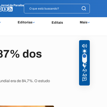
o
o
Jornal da Paraíba
Jornal da Paraíba
Editorias
Mais
Editais
r 87% dos
ndial era de 84,7%. O estudo