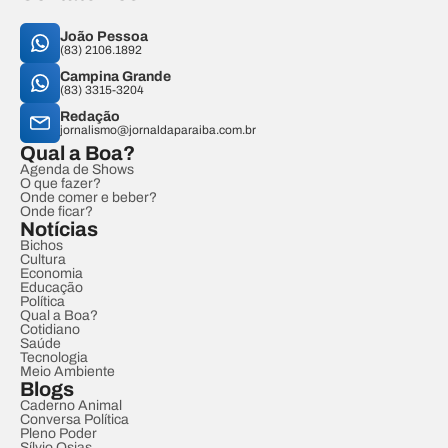
João Pessoa
(83) 2106.1892
Campina Grande
(83) 3315-3204
Redação
jornalismo@jornaldaparaiba.com.br
Qual a Boa?
Agenda de Shows
O que fazer?
Onde comer e beber?
Onde ficar?
Notícias
Bichos
Cultura
Economia
Educação
Política
Qual a Boa?
Cotidiano
Saúde
Tecnologia
Meio Ambiente
Blogs
Caderno Animal
Conversa Política
Pleno Poder
Sílvio Osias