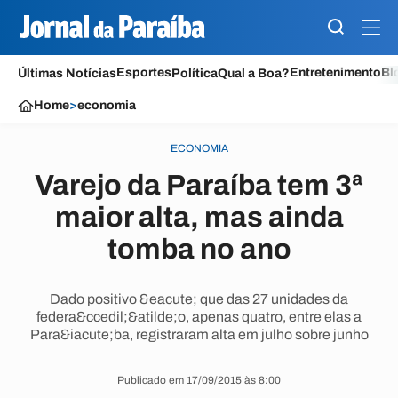
Esportes
Entretenimento
Bl
Últimas Notícias
Política
Qual a Boa?
Home
>
economia
ECONOMIA
Varejo da Paraíba tem 3ª
maior alta, mas ainda
tomba no ano
Dado positivo &eacute; que das 27 unidades da
federa&ccedil;&atilde;o, apenas quatro, entre elas a
Para&iacute;ba, registraram alta em julho sobre junho
Publicado em 17/09/2015 às 8:00