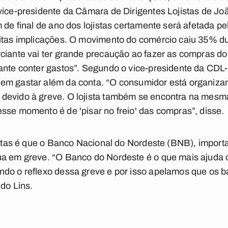
vice-presidente da Câmara de Dirigentes Lojistas de Jo
m de final de ano dos lojistas certamente será afetada p
itas implicações. O movimento do comércio caiu 35% du
ciante vai ter grande precaução ao fazer as compras do 
tante conter gastos”. Segundo o vice-presidente da CDL
em gastar além da conta. “O consumidor está organiza
devido à greve. O lojista também se encontra na mesm
sse momento é de 'pisar no freio' das compras”, disse.
jistas é que o Banco Nacional do Nordeste (BNB), impor
ua em greve. “O Banco do Nordeste é o que mais ajuda
ndo o reflexo dessa greve e por isso apelamos que os 
do Lins.