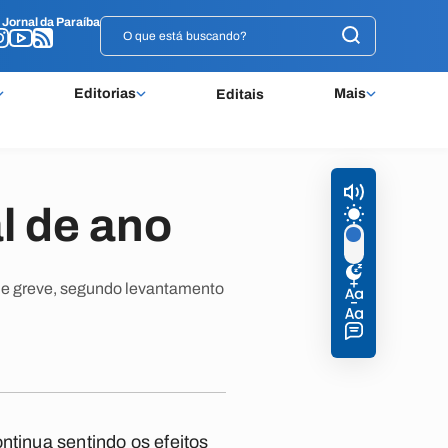
o
o
Jornal da Paraíba
Jornal da Paraíba
Editorias
Mais
Editais
al de ano
 de greve, segundo levantamento
ntinua sentindo os efeitos