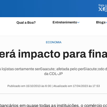
Siga 
Siga 
Entretenimento
Blogs
Qual a Boa?
ECONOMIA
erá impacto para fin
s lojistas certamente ser&aacute; afetada pelo per&iacute;odo
da CDL-JP
Publicado em 15/10/2013 às 6:00 | Atualizado em 17/04/2023 às 17:53
bancários em quase todas as instituições, o comércio co