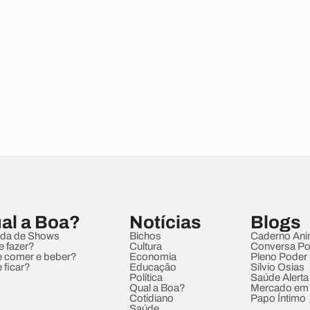
al a Boa?
Notícias
Blogs
da de Shows
Bichos
Caderno Ani
e fazer?
Cultura
Conversa Pol
 comer e beber?
Economia
Pleno Poder
 ficar?
Educação
Sílvio Osias
Política
Saúde Alerta
Qual a Boa?
Mercado em
Cotidiano
Papo Íntimo
Saúde