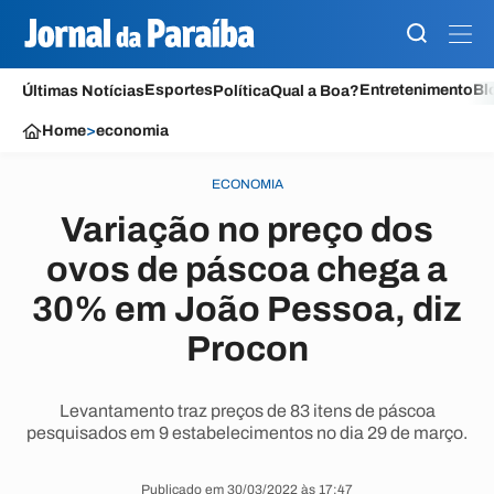
Esportes
Entretenimento
Bl
Últimas Notícias
Política
Qual a Boa?
Home
>
economia
ECONOMIA
Variação no preço dos
ovos de páscoa chega a
30% em João Pessoa, diz
Procon
Levantamento traz preços de 83 itens de páscoa
pesquisados em 9 estabelecimentos no dia 29 de março.
Publicado em 30/03/2022 às 17:47