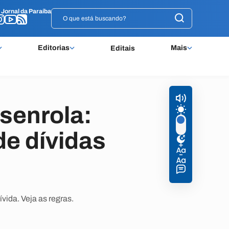
o
o
Jornal da Paraíba
Jornal da Paraíba
Editorias
Mais
Editais
senrola:
e dívidas
ida. Veja as regras.