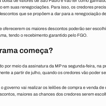
ela bolsa de valores de São Paulo e vão ter como ganhad
o em suas renegociações. Para isso, os credores prec
descontos que se propõem a dar para a renegociação de
e oferecerem os maiores descontos poderão ser escolhi
rama, tendo o recebimento garantido pelo FGO.
grama começa?
zado por meio da assinatura da MP na segunda-feira, na 
ente a partir de julho, quando os credores vão poder se
 o governo vai realizar os leilões de compra e venda d
scontos, maiores as chances dos credores serem escolh