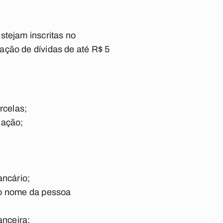
stejam inscritas no
ação de dívidas de até R$ 5
rcelas;
iação;
ancário;
 o nome da pessoa
nceira;