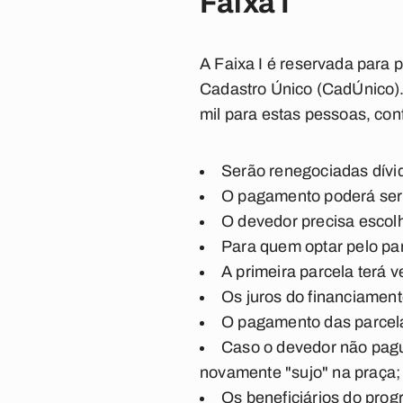
Faixa I
A Faixa I é reservada para 
Cadastro Único (CadÚnico). 
mil para estas pessoas, con
Serão renegociadas dívi
O pagamento poderá ser f
O devedor precisa escolh
Para quem optar pelo pa
A primeira parcela terá 
Os juros do financiamen
O pagamento das parcelas
Caso o devedor não pagu
novamente "sujo" na praça;
Os beneficiários do pro