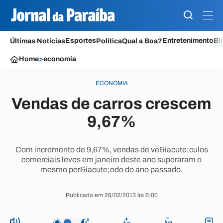
Esportes
Entretenimento
Bl
Últimas Notícias
Política
Qual a Boa?
Home
>
economia
ECONOMIA
Vendas de carros crescem
9,67%
Com incremento de 9,67%, vendas de ve&iacute;culos
comerciais leves em janeiro deste ano superaram o
mesmo per&iacute;odo do ano passado.
Publicado em 28/02/2013 às 6:00