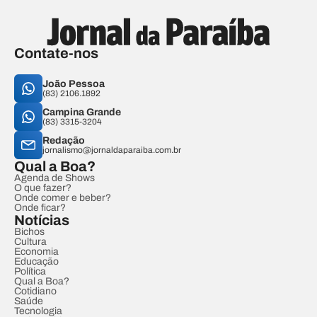
Contate-nos
João Pessoa
(83) 2106.1892
Campina Grande
(83) 3315-3204
Redação
jornalismo@jornaldaparaiba.com.br
Qual a Boa?
Agenda de Shows
O que fazer?
Onde comer e beber?
Onde ficar?
Notícias
Bichos
Cultura
Economia
Educação
Política
Qual a Boa?
Cotidiano
Saúde
Tecnologia