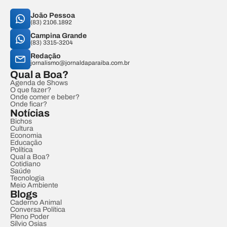
João Pessoa
(83) 2106.1892
Campina Grande
(83) 3315-3204
Redação
jornalismo@jornaldaparaiba.com.br
Qual a Boa?
Agenda de Shows
O que fazer?
Onde comer e beber?
Onde ficar?
Notícias
Bichos
Cultura
Economia
Educação
Política
Qual a Boa?
Cotidiano
Saúde
Tecnologia
Meio Ambiente
Blogs
Caderno Animal
Conversa Política
Pleno Poder
Sílvio Osias