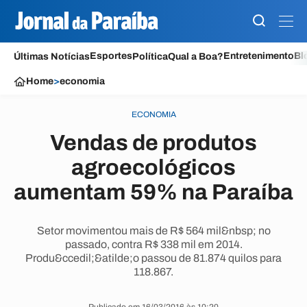
Esportes
Entretenimento
Bl
Últimas Notícias
Política
Qual a Boa?
Home
>
economia
ECONOMIA
Vendas de produtos
agroecológicos
aumentam 59% na Paraíba
Setor movimentou mais de R$ 564 mil&nbsp; no
passado, contra R$ 338 mil em 2014.
Produ&ccedil;&atilde;o passou de 81.874 quilos para
118.867.