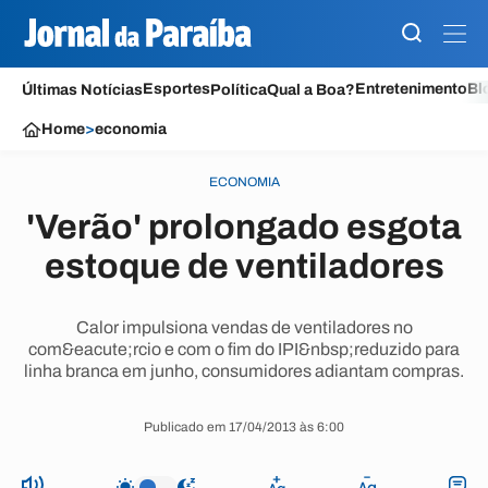
Esportes
Entretenimento
Bl
Últimas Notícias
Política
Qual a Boa?
Home
>
economia
ECONOMIA
'Verão' prolongado esgota
estoque de ventiladores
Calor impulsiona vendas de ventiladores no
com&eacute;rcio e com o fim do IPI&nbsp;reduzido para
linha branca em junho, consumidores adiantam compras.
Publicado em 17/04/2013 às 6:00