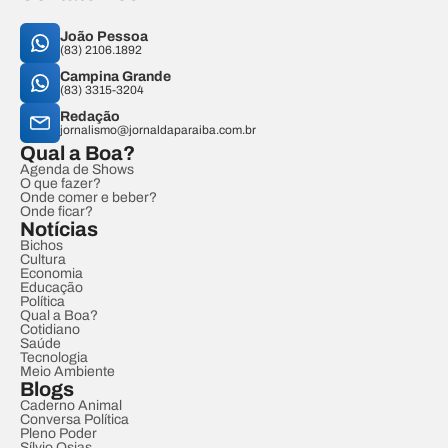
João Pessoa
(83) 2106.1892
Campina Grande
(83) 3315-3204
Redação
jornalismo@jornaldaparaiba.com.br
Qual a Boa?
Agenda de Shows
O que fazer?
Onde comer e beber?
Onde ficar?
Notícias
Bichos
Cultura
Economia
Educação
Política
Qual a Boa?
Cotidiano
Saúde
Tecnologia
Meio Ambiente
Blogs
Caderno Animal
Conversa Política
Pleno Poder
Sílvio Osias