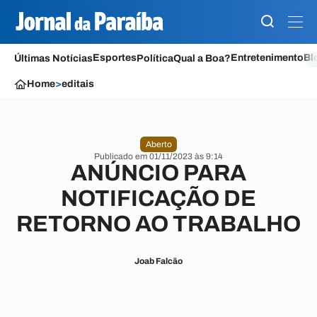
Esportes
Entretenimento
Bl
Últimas Notícias
Política
Qual a Boa?
Home
>
editais
Aberto
Publicado em 01/11/2023 às 9:14
ANÚNCIO PARA
NOTIFICAÇÃO DE
RETORNO AO TRABALHO
Joab Falcão