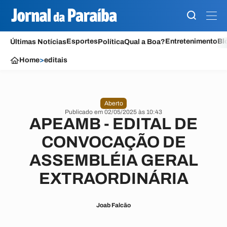
Esportes
Entretenimento
Bl
Últimas Notícias
Política
Qual a Boa?
Home
>
editais
Aberto
Publicado em 02/05/2025 às 10:43
APEAMB - EDITAL DE
CONVOCAÇÃO DE
ASSEMBLÉIA GERAL
EXTRAORDINÁRIA
Joab Falcão