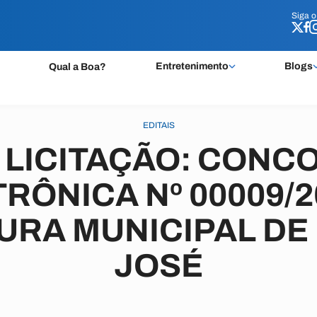
Siga 
Siga 
Entretenimento
Blogs
Qual a Boa?
EDITAIS
E LICITAÇÃO: CONC
RÔNICA Nº 00009/2
URA MUNICIPAL DE
JOSÉ