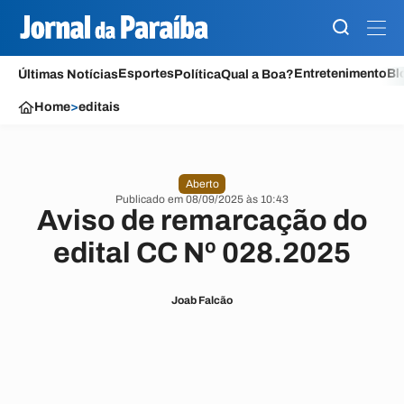
Esportes
Entretenimento
Bl
Últimas Notícias
Política
Qual a Boa?
Home
>
editais
Aberto
Publicado em 08/09/2025 às 10:43
Aviso de remarcação do
edital CC Nº 028.2025
Joab Falcão