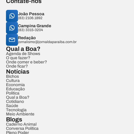
Contate-nos
João Pessoa
(83) 2106.1892
Campina Grande
(83) 3315-3204
Redação
jornalismo@jornaldaparaiba.com.br
Qual a Boa?
Agenda de Shows
O que fazer?
Onde comer e beber?
Onde ficar?
Notícias
Bichos
Cultura
Economia
Educação
Política
Qual a Boa?
Cotidiano
Saúde
Tecnologia
Meio Ambiente
Blogs
Caderno Animal
Conversa Política
Pleno Poder