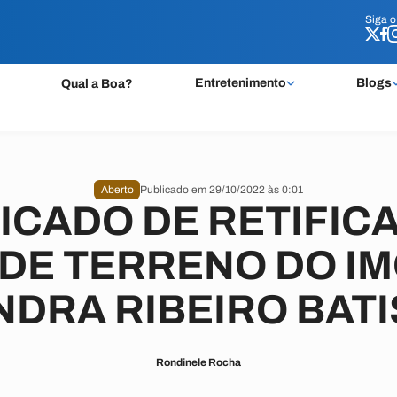
Siga 
Siga 
Entretenimento
Blogs
Qual a Boa?
Aberto
Publicado em 29/10/2022 às 0:01
CADO DE RETIFIC
DE TERRENO DO IM
NDRA RIBEIRO BATI
Rondinele Rocha