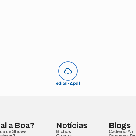
edital-2.pdf
al a Boa?
Notícias
Blogs
da de Shows
Bichos
Caderno Ani