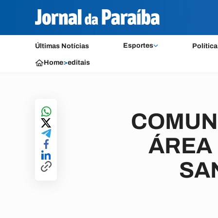
Esportes
Últimas Notícias
Política
Home
>
editais
COMUNI
ÁREA 
SA