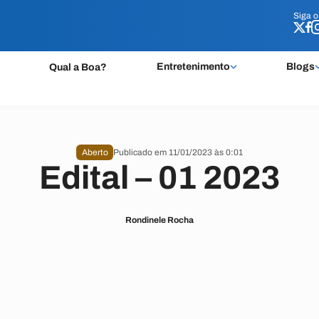
Siga 
Siga 
Entretenimento
Blogs
Qual a Boa?
Aberto
Publicado em 11/01/2023 às 0:01
Edital – 01 2023
Rondinele Rocha