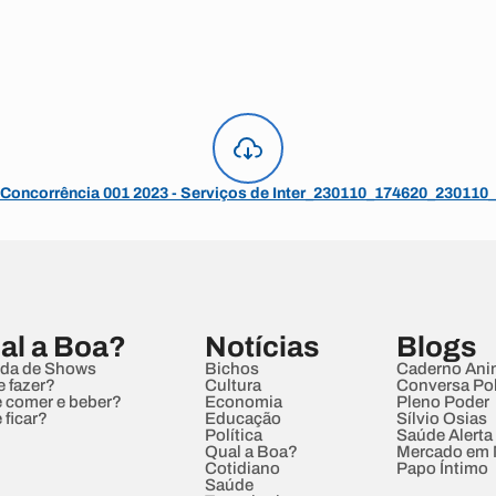
oncorrência 001 2023 - Serviços de Inter_230110_174620_230110
al a Boa?
Notícias
Blogs
da de Shows
Bichos
Caderno Ani
e fazer?
Cultura
Conversa Pol
 comer e beber?
Economia
Pleno Poder
 ficar?
Educação
Sílvio Osias
Política
Saúde Alerta
Qual a Boa?
Mercado em
Cotidiano
Papo Íntimo
Saúde