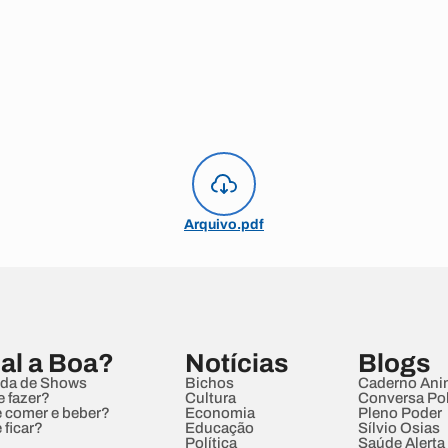
Arquivo.pdf
al a Boa?
Notícias
Blogs
da de Shows
Bichos
Caderno Ani
e fazer?
Cultura
Conversa Pol
 comer e beber?
Economia
Pleno Poder
 ficar?
Educação
Sílvio Osias
Política
Saúde Alerta