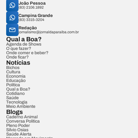
João Pessoa
(83) 2106.1892
Campina Grande
(83) 3315-3204
Redação
jornalismo@jornaldaparaiba.com.br
Qual a Boa?
Agenda de Shows
O que fazer?
Onde comer e beber?
Onde ficar?
Notícias
Bichos
Cultura
Economia
Educação
Política
Qual a Boa?
Cotidiano
Saúde
Tecnologia
Meio Ambiente
Blogs
Caderno Animal
Conversa Política
Pleno Poder
Sílvio Osias
Saúde Alerta