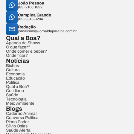
João Pessoa
(83) 2106.1892
Campina Grande
(83) 3315-3204
Redação
jornalismo@jornaldaparaiba.com.br
Qual a Boa?
Agenda de Shows
O que fazer?
Onde comer e beber?
Onde ficar?
Notícias
Bichos
Cultura
Economia
Educação
Política
Qual a Boa?
Cotidiano
Saúde
Tecnologia
Meio Ambiente
Blogs
Caderno Animal
Conversa Política
Pleno Poder
Sílvio Osias
Saúde Alerta