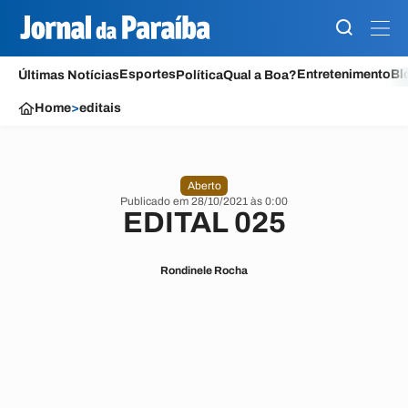
Esportes
Entretenimento
Bl
Últimas Notícias
Política
Qual a Boa?
Home
>
editais
Aberto
Publicado em 28/10/2021 às 0:00
EDITAL 025
Rondinele Rocha