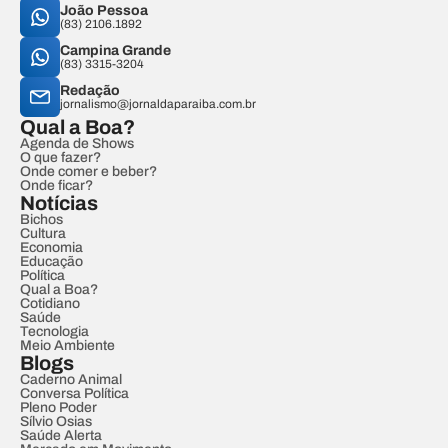
João Pessoa
(83) 2106.1892
Campina Grande
(83) 3315-3204
Redação
jornalismo@jornaldaparaiba.com.br
Qual a Boa?
Agenda de Shows
O que fazer?
Onde comer e beber?
Onde ficar?
Notícias
Bichos
Cultura
Economia
Educação
Política
Qual a Boa?
Cotidiano
Saúde
Tecnologia
Meio Ambiente
Blogs
Caderno Animal
Conversa Política
Pleno Poder
Sílvio Osias
Saúde Alerta