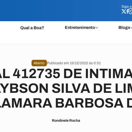
Siga 
Siga 
Entretenimento
Blogs
Qual a Boa?
Aberto
Publicado em 15/12/2022 às 0:01
L 412735 DE INTIM
YBSON SILVA DE LI
AMARA BARBOSA D
Rondinele Rocha