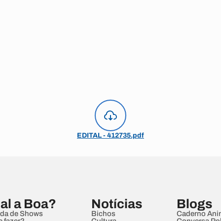
EDITAL - 412735.pdf
al a Boa?
Notícias
Blogs
da de Shows
Bichos
Caderno Ani