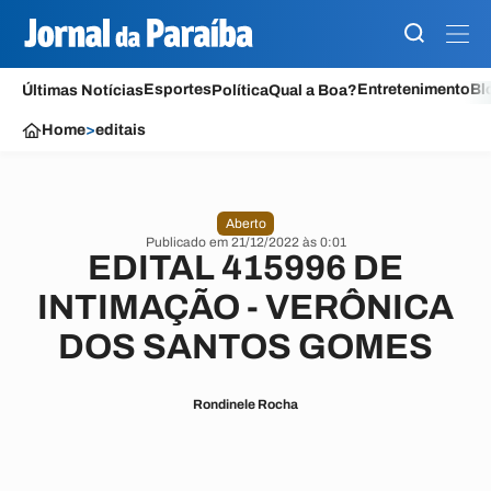
Esportes
Entretenimento
Bl
Últimas Notícias
Política
Qual a Boa?
Home
>
editais
Aberto
Publicado em 21/12/2022 às 0:01
EDITAL 415996 DE
INTIMAÇÃO - VERÔNICA
DOS SANTOS GOMES
Rondinele Rocha