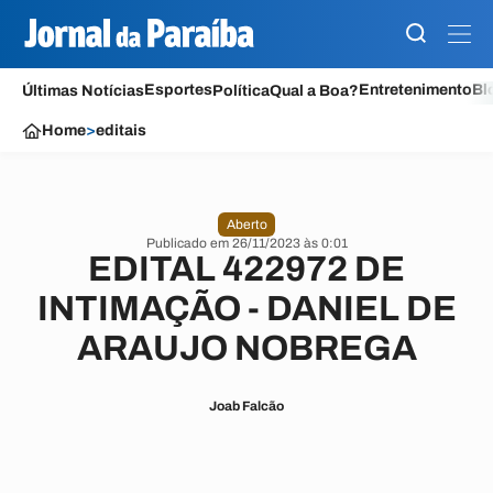
Esportes
Entretenimento
Bl
Últimas Notícias
Política
Qual a Boa?
Home
>
editais
Aberto
Publicado em 26/11/2023 às 0:01
EDITAL 422972 DE
INTIMAÇÃO - DANIEL DE
ARAUJO NOBREGA
Joab Falcão