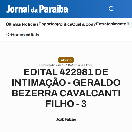
Esportes
Entretenimento
Bl
Últimas Notícias
Política
Qual a Boa?
Home
>
editais
Aberto
Publicado em 19/05/2024 às 0:00
EDITAL 422981 DE
INTIMAÇÃO - GERALDO
BEZERRA CAVALCANTI
FILHO - 3
Joab Falcão