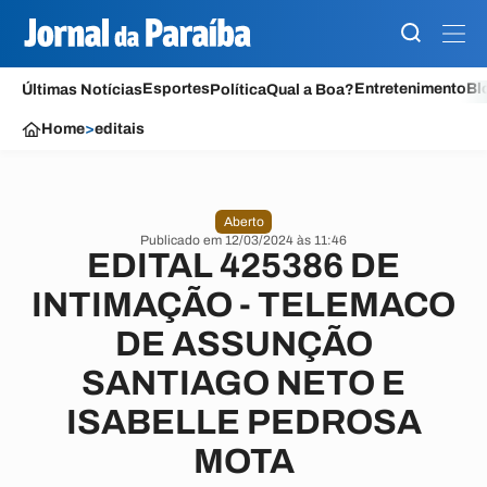
Esportes
Entretenimento
Bl
Últimas Notícias
Política
Qual a Boa?
Home
>
editais
Aberto
Publicado em 12/03/2024 às 11:46
EDITAL 425386 DE
INTIMAÇÃO - TELEMACO
DE ASSUNÇÃO
SANTIAGO NETO E
ISABELLE PEDROSA
MOTA