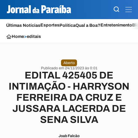
Esportes
Entretenimento
Bl
Últimas Notícias
Política
Qual a Boa?
Home
>
editais
Aberto
Publicado em 24/11/2023 às 0:01
EDITAL 425405 DE
INTIMAÇÃO - HARRYSON
FERREIRA DA CRUZ E
JUSSARA LACERDA DE
SENA SILVA
Joab Falcão