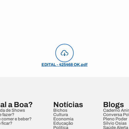
EDITAL - 425468 OK.pdf
al a Boa?
Notícias
Blogs
da de Shows
Bichos
Caderno Ani
e fazer?
Cultura
Conversa Pol
 comer e beber?
Economia
Pleno Poder
 ficar?
Educação
Sílvio Osias
Política
Saúde Alerta