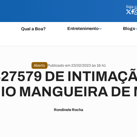
Siga 
Siga 
Entretenimento
Blogs
Qual a Boa?
Aberto
Publicado em 23/02/2023 às 16:41
427579 DE INTIMAÇÃ
IO MANGUEIRA DE
Rondinele Rocha