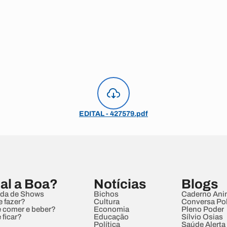
EDITAL - 427579.pdf
al a Boa?
Notícias
Blogs
da de Shows
Bichos
Caderno Ani
e fazer?
Cultura
Conversa Pol
 comer e beber?
Economia
Pleno Poder
 ficar?
Educação
Sílvio Osias
Política
Saúde Alerta