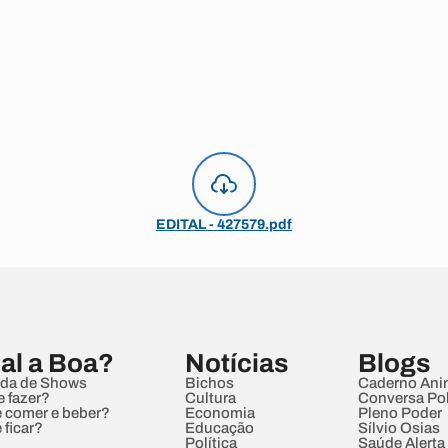
EDITAL - 427579.pdf
al a Boa?
Notícias
Blogs
da de Shows
Bichos
Caderno Ani
e fazer?
Cultura
Conversa Pol
 comer e beber?
Economia
Pleno Poder
 ficar?
Educação
Sílvio Osias
Política
Saúde Alerta