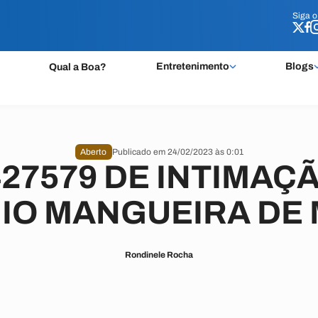
Siga 
Siga 
Entretenimento
Blogs
Qual a Boa?
Aberto
Publicado em 24/02/2023 às 0:01
427579 DE INTIMAÇÃ
IO MANGUEIRA DE
Rondinele Rocha