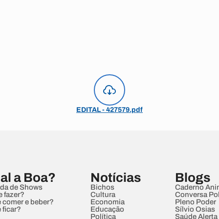
EDITAL - 427579.pdf
al a Boa?
Notícias
Blogs
da de Shows
Bichos
Caderno Ani
e fazer?
Cultura
Conversa Pol
 comer e beber?
Economia
Pleno Poder
 ficar?
Educação
Sílvio Osias
Política
Saúde Alerta