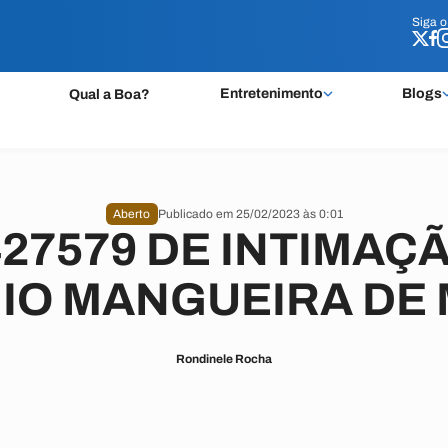
Siga 
Siga 
Entretenimento
Blogs
Qual a Boa?
Aberto
Publicado em 25/02/2023 às 0:01
427579 DE INTIMAÇÃ
IO MANGUEIRA DE
Rondinele Rocha