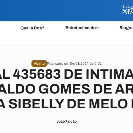
Siga 
Siga 
Entretenimento
Blogs
Qual a Boa?
Aberto
Publicado em 04/01/2024 às 0:01
L 435683 DE INTIM
ALDO GOMES DE AR
A SIBELLY DE MELO
Joab Falcão