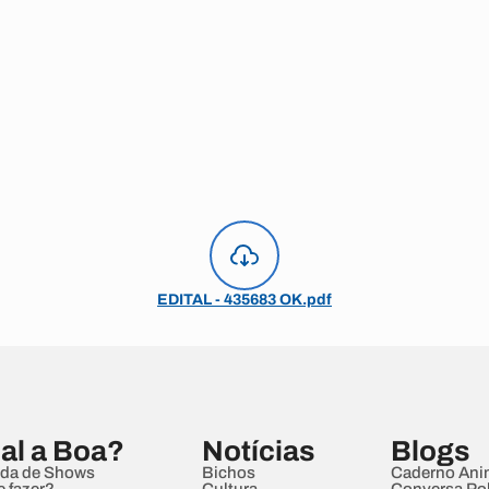
EDITAL - 435683 OK.pdf
al a Boa?
Notícias
Blogs
da de Shows
Bichos
Caderno Ani