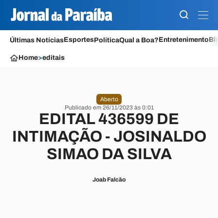
Esportes
Entretenimento
Bl
Últimas Notícias
Política
Qual a Boa?
Home
>
editais
Aberto
Publicado em 26/11/2023 às 0:01
EDITAL 436599 DE
INTIMAÇÃO - JOSINALDO
SIMAO DA SILVA
Joab Falcão