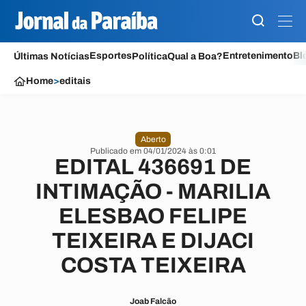
Esportes
Entretenimento
Bl
Últimas Notícias
Política
Qual a Boa?
Home
>
editais
Aberto
Publicado em 04/01/2024 às 0:01
EDITAL 436691 DE
INTIMAÇÃO - MARILIA
ELESBAO FELIPE
TEIXEIRA E DIJACI
COSTA TEIXEIRA
Joab Falcão