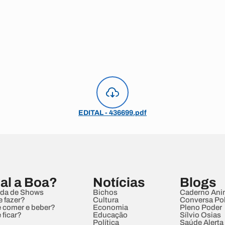
EDITAL - 436699.pdf
al a Boa?
Notícias
Blogs
da de Shows
Bichos
Caderno Ani
e fazer?
Cultura
Conversa Pol
 comer e beber?
Economia
Pleno Poder
 ficar?
Educação
Sílvio Osias
Política
Saúde Alerta