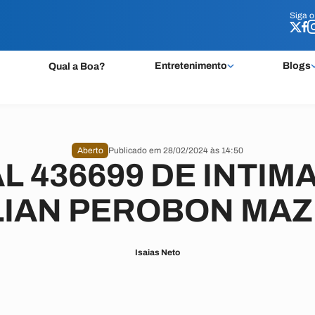
Siga 
Siga 
Entretenimento
Blogs
Qual a Boa?
Aberto
Publicado em 28/02/2024 às 14:50
L 436699 DE INTIM
LIAN PEROBON MA
Isaias Neto