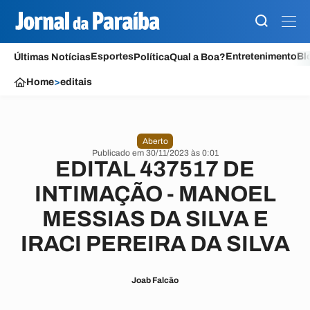
Esportes
Entretenimento
Bl
Últimas Notícias
Política
Qual a Boa?
Home
>
editais
Aberto
Publicado em 30/11/2023 às 0:01
EDITAL 437517 DE
INTIMAÇÃO - MANOEL
MESSIAS DA SILVA E
IRACI PEREIRA DA SILVA
Joab Falcão