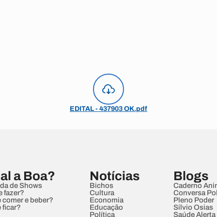
EDITAL - 437903 OK.pdf
al a Boa?
Notícias
Blogs
da de Shows
Bichos
Caderno Ani
e fazer?
Cultura
Conversa Pol
 comer e beber?
Economia
Pleno Poder
 ficar?
Educação
Sílvio Osias
Política
Saúde Alerta