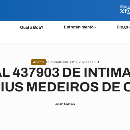
Siga 
Siga 
Entretenimento
Blogs
Qual a Boa?
Aberto
Publicado em 30/11/2023 às 0:01
L 437903 DE INTIM
US MEDEIROS DE 
Joab Falcão