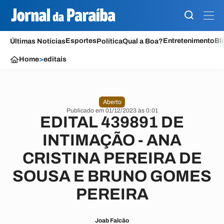
Esportes
Entretenimento
Bl
Últimas Notícias
Política
Qual a Boa?
Home
>
editais
Aberto
Publicado em 01/12/2023 às 0:01
EDITAL 439891 DE
INTIMAÇÃO - ANA
CRISTINA PEREIRA DE
SOUSA E BRUNO GOMES
PEREIRA
Joab Falcão