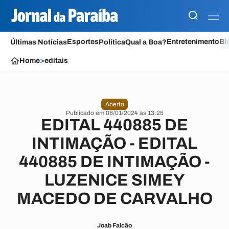
Esportes
Entretenimento
Bl
Últimas Notícias
Política
Qual a Boa?
Home
>
editais
Aberto
Publicado em 08/01/2024 às 13:25
EDITAL 440885 DE
INTIMAÇÃO - EDITAL
440885 DE INTIMAÇÃO -
LUZENICE SIMEY
MACEDO DE CARVALHO
Joab Falcão