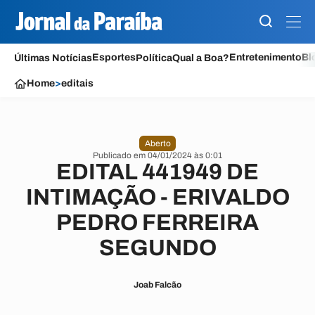
Esportes
Entretenimento
Bl
Últimas Notícias
Política
Qual a Boa?
Home
>
editais
Aberto
Publicado em 04/01/2024 às 0:01
EDITAL 441949 DE
INTIMAÇÃO - ERIVALDO
PEDRO FERREIRA
SEGUNDO
Joab Falcão