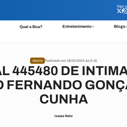
Siga 
Siga 
Entretenimento
Blogs
Qual a Boa?
Aberto
Publicado em 18/04/2024 às 9:15
L 445480 DE INTIM
O FERNANDO GONÇ
CUNHA
Isaias Neto