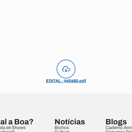
EDITAL - 445480.pdf
al a Boa?
Notícias
Blogs
da de Shows
Bichos
Caderno Ani