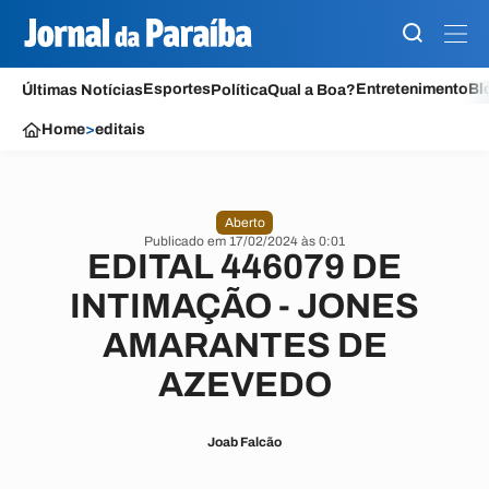
Esportes
Entretenimento
Bl
Últimas Notícias
Política
Qual a Boa?
Home
>
editais
Aberto
Publicado em 17/02/2024 às 0:01
EDITAL 446079 DE
INTIMAÇÃO - JONES
AMARANTES DE
AZEVEDO
Joab Falcão