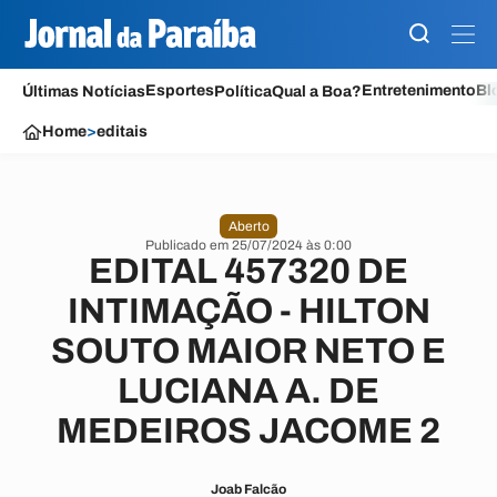
Esportes
Entretenimento
Bl
Últimas Notícias
Política
Qual a Boa?
Home
>
editais
Aberto
Publicado em 25/07/2024 às 0:00
EDITAL 457320 DE
INTIMAÇÃO - HILTON
SOUTO MAIOR NETO E
LUCIANA A. DE
MEDEIROS JACOME 2
Joab Falcão