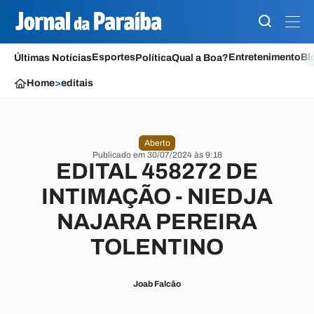
Esportes
Entretenimento
Bl
Últimas Notícias
Política
Qual a Boa?
Home
>
editais
Aberto
Publicado em 30/07/2024 às 9:18
EDITAL 458272 DE
INTIMAÇÃO - NIEDJA
NAJARA PEREIRA
TOLENTINO
Joab Falcão