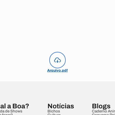
Arquivo.pdf
al a Boa?
Notícias
Blogs
da de Shows
Bichos
Caderno Ani