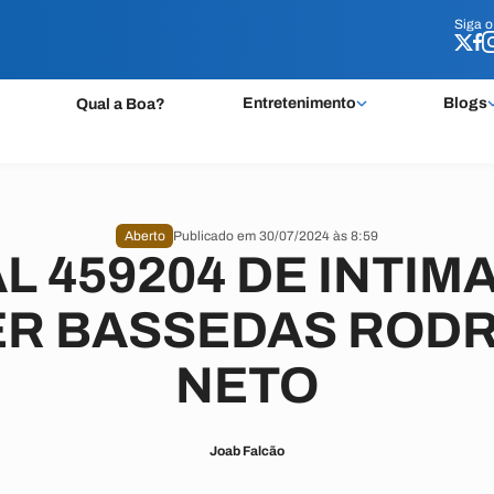
Siga 
Siga 
Entretenimento
Blogs
Qual a Boa?
Aberto
Publicado em 30/07/2024 às 8:59
L 459204 DE INTIM
R BASSEDAS ROD
NETO
Joab Falcão