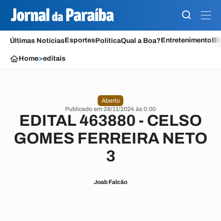
Esportes
Entretenimento
Bl
Últimas Notícias
Política
Qual a Boa?
Home
>
editais
Aberto
Publicado em 28/11/2024 às 0:00
EDITAL 463880 - CELSO
GOMES FERREIRA NETO
3
Joab Falcão