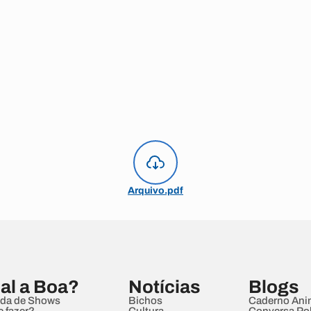
Arquivo.pdf
al a Boa?
Notícias
Blogs
da de Shows
Bichos
Caderno Ani