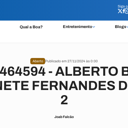
Siga 
Siga 
Entretenimento
Blogs
Qual a Boa?
Aberto
Publicado em 27/11/2024 às 0:00
 464594 - ALBERTO 
NETE FERNANDES D
2
Joab Falcão