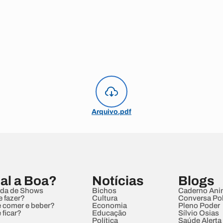
Arquivo.pdf
al a Boa?
Notícias
Blogs
da de Shows
Bichos
Caderno Ani
e fazer?
Cultura
Conversa Pol
 comer e beber?
Economia
Pleno Poder
 ficar?
Educação
Sílvio Osias
Política
Saúde Alerta