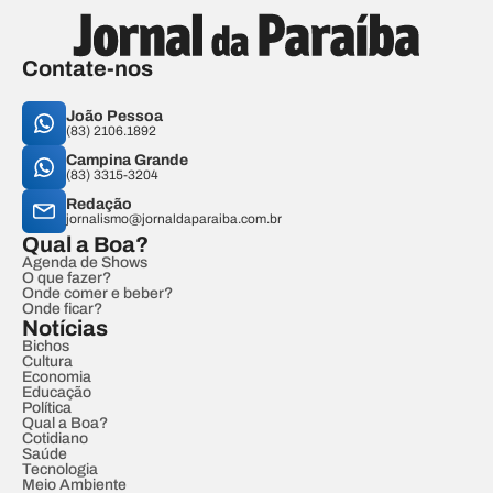
Contate-nos
João Pessoa
(83) 2106.1892
Campina Grande
(83) 3315-3204
Redação
jornalismo@jornaldaparaiba.com.br
Qual a Boa?
Agenda de Shows
O que fazer?
Onde comer e beber?
Onde ficar?
Notícias
Bichos
Cultura
Economia
Educação
Política
Qual a Boa?
Cotidiano
Saúde
Tecnologia
Meio Ambiente