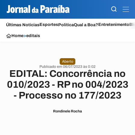
Esportes
Entretenimento
Bl
Últimas Notícias
Política
Qual a Boa?
Home
>
editais
Aberto
Publicado em 06/07/2023 às 0:02
EDITAL: Concorrência no
010/2023 - RP no 004/2023
- Processo no 177/2023
Rondinele Rocha