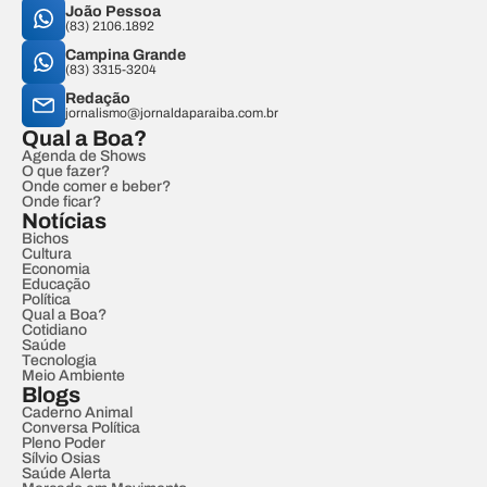
João Pessoa
(83) 2106.1892
Campina Grande
(83) 3315-3204
Redação
jornalismo@jornaldaparaiba.com.br
Qual a Boa?
Agenda de Shows
O que fazer?
Onde comer e beber?
Onde ficar?
Notícias
Bichos
Cultura
Economia
Educação
Política
Qual a Boa?
Cotidiano
Saúde
Tecnologia
Meio Ambiente
Blogs
Caderno Animal
Conversa Política
Pleno Poder
Sílvio Osias
Saúde Alerta